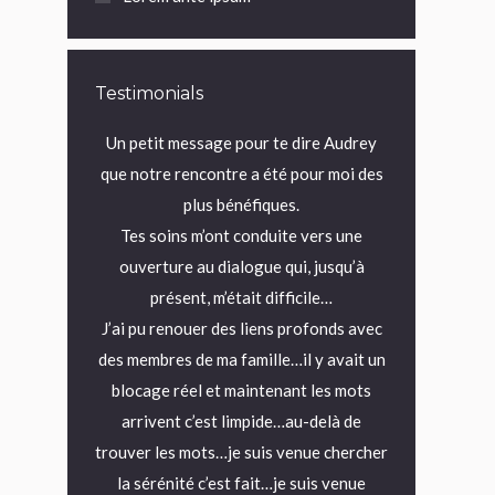
Testimonials
y a quelques
Un petit message pour te dire Audrey
2018 a été pou
que notre rencontre a été pour moi des
émotionnellem
plus bénéfiques.
doutes, de f
a vie où je me
Tes soins m’ont conduite vers une
, je venais de
ouverture au dialogue qui, jusqu’à
ves et, sans
Et puis un jour
présent, m’était difficile…
2h, en pleine
prendre cett
J’ai pu renouer des liens profonds avec
 vie.
bienveillante 
des membres de ma famille…il y avait un
i fait appel à
Je voulais ju
blocage réel et maintenant les mots
 Ce n’est que
mots, les gest
arrivent c’est limpide…au-delà de
in d’elle, je
as été ma bou
trouver les mots…je suis venue chercher
e de la haine
appris simpl
la sérénité c’est fait…je suis venue