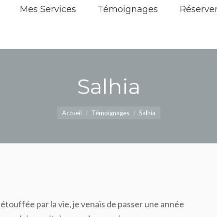
udrey
Mes Services
Mes Services
Témoignages
Témoignages
Réserver
Rés
Contact
Salhia
Vous êtes ici :
Accueil
Témoignages
Salhia
 étouffée par la vie, je venais de passer une année