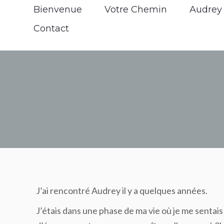
Bienvenue
Bienvenue
Votre Chemin
Votre Chemin
Audrey
A
Contact
J’ai rencontré Audrey il y a quelques années.
J’étais dans une phase de ma vie où je me sentais